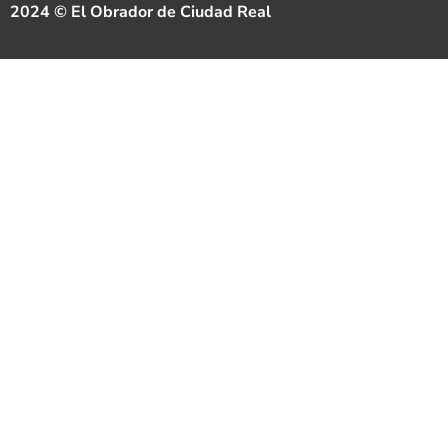
2024 © El Obrador de Ciudad Real