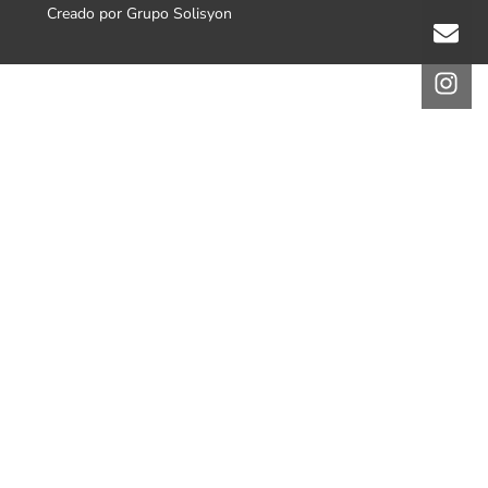
Creado por Grupo Solisyon